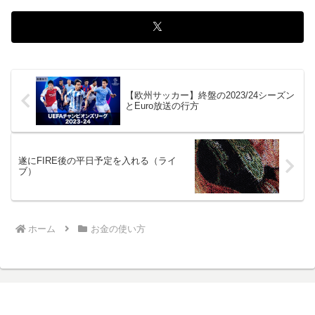
【欧州サッカー】終盤の2023/24シーズン
とEuro放送の行方
遂にFIRE後の平日予定を入れる（ライ
ブ）
ホーム
お金の使い方