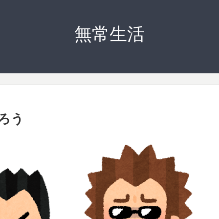
無常生活
ろう