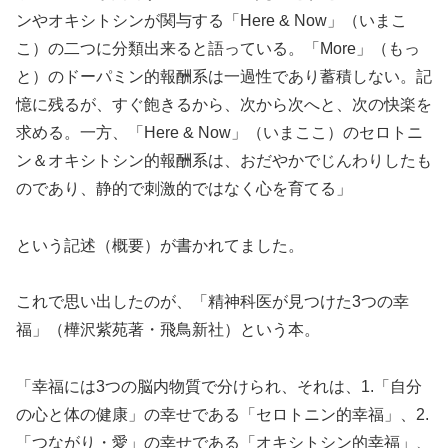
ンやオキシトシンが関与する「Here & Now」（いまこ
こ）の二つに分類出来ると語っている。「More」（もっ
と）のドーパミン的報酬系は一過性であり蓄積しない。記
憶に残るが、すぐ飽きるから、次から次へと、次の快楽を
求める。一方、「Here & Now」（いまここ）のセロトニ
ン＆オキシトシン的報酬系は、おだやかでじんわりしたも
のであり、静的で刺激的ではなく心を育てる」
という記述（概要）が書かれてました。
これで思い出したのが、「精神科医が見つけた3つの幸
福」（樺沢紫苑著・飛鳥新社）という本。
「幸福には3つの脳内物質で分けられ、それは、1.「自分
の心と体の健康」の幸せである「セロトニン的幸福」、2.
「つながり・愛」の幸せである「オキシトシン的幸福」、